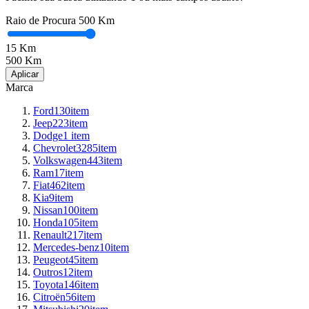
Raio de Procura
500 Km
15
Km
500
Km
Marca
Ford
130
item
Jeep
223
item
Dodge
1
item
Chevrolet
3285
item
Volkswagen
443
item
Ram
17
item
Fiat
462
item
Kia
9
item
Nissan
100
item
Honda
105
item
Renault
217
item
Mercedes-benz
10
item
Peugeot
45
item
Outros
12
item
Toyota
146
item
Citroën
56
item