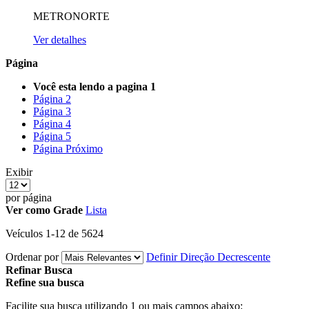
METRONORTE
Ver detalhes
Página
Você esta lendo a pagina
1
Página
2
Página
3
Página
4
Página
5
Página
Próximo
Exibir
por página
Ver como
Grade
Lista
Veículos
1
-
12
de
5624
Ordenar por
Definir Direção Decrescente
Refinar Busca
Refine sua busca
Facilite sua busca utilizando 1 ou mais campos abaixo: