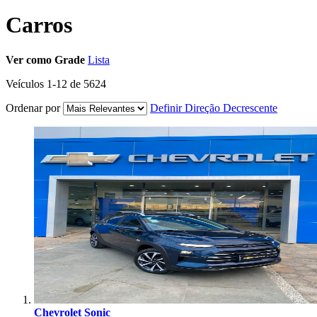
Carros
Ver como
Grade
Lista
Veículos
1
-
12
de
5624
Ordenar por
Definir Direção Decrescente
Chevrolet Sonic