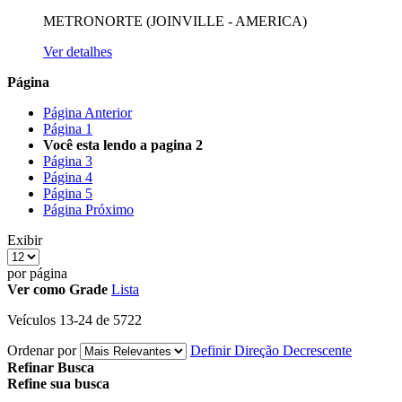
METRONORTE (JOINVILLE - AMERICA)
Ver detalhes
Página
Página
Anterior
Página
1
Você esta lendo a pagina
2
Página
3
Página
4
Página
5
Página
Próximo
Exibir
por página
Ver como
Grade
Lista
Veículos
13
-
24
de
5722
Ordenar por
Definir Direção Decrescente
Refinar Busca
Refine sua busca