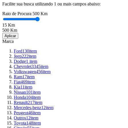
Facilite sua busca utilizando 1 ou mais campos abaixo:
Raio de Procura
500 Km
15
Km
500
Km
Marca
Ford
130
item
Jeep
222
item
Dodge
1
item
Chevrolet
3345
item
Volkswagen
456
item
Ram
17
item
Fiat
469
item
Kia
11
item
Nissan
101
item
Honda
104
item
Renault
217
item
Mercedes-benz
12
item
Peugeot
46
item
Outros
12
item
Toyota
148
item