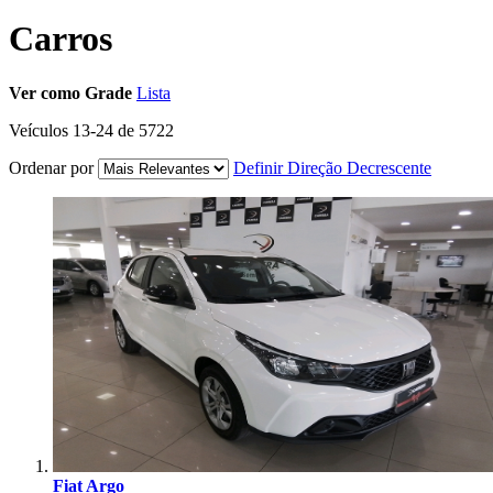
Carros
Ver como
Grade
Lista
Veículos
13
-
24
de
5722
Ordenar por
Definir Direção Decrescente
Fiat Argo